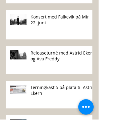
Konsert med Falkevik på Mir
22. juni
Releaseturné med Astrid Ekern
og Ava Freddy
Terningkast 5 på plata til Astrid
Ekern
Ine Hoem og Veronica Maggio
på Sentrum Scene