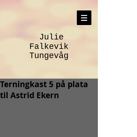
Julie
Falkevik
Tungevåg
Terningkast 5 på plata
til Astrid Ekern