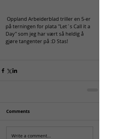
 Oppland Arbeiderblad triller en 5-er 
på terningen for plata "Let´s Call it a 
Day" som jeg har vært så heldig å 
gjøre tangenter på :D Stas! 
Comments
Write a comment...