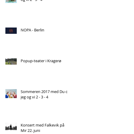
NOPA - Berlin
Popup-teater i Kragerø
Sommeren 2017 med Du og
jeg og vi 2 - 3 - 4
Konsert med Falkevik på
Mir 22. juni