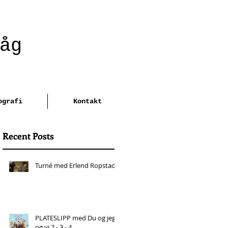
åg
ografi
Kontakt
Recent Posts
Turné med Erlend Ropstad
PLATESLIPP med Du og jeg
og vi 2 - 3 - 4