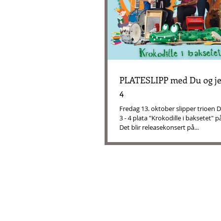
PLATESLIPP med Du og jeg 
4
Fredag 13. oktober slipper trioen Du
3 - 4 plata "Krokodille i baksetet" p
Det blir releasekonsert på...