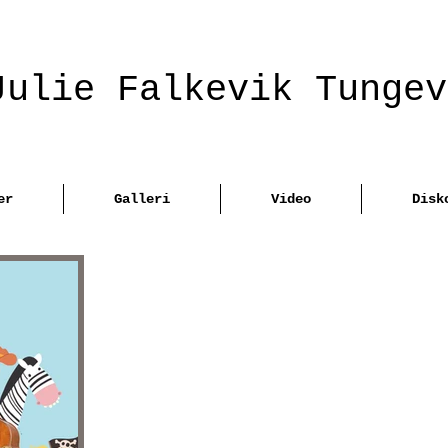
Julie Falkevik Tungev
er
Galleri
Video
Disk