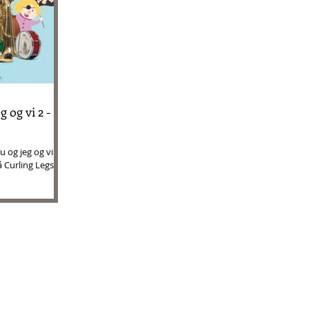
og vi 2 - 3 -
 og jeg og vi 2 -
å Curling Legs AS.